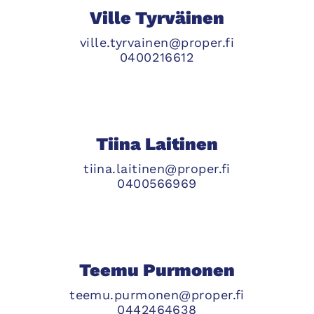
Ville Tyrväinen
ville.tyrvainen@proper.fi
0400216612
Tiina Laitinen
tiina.laitinen@proper.fi
0400566969
Teemu Purmonen
teemu.purmonen@proper.fi
0442464638