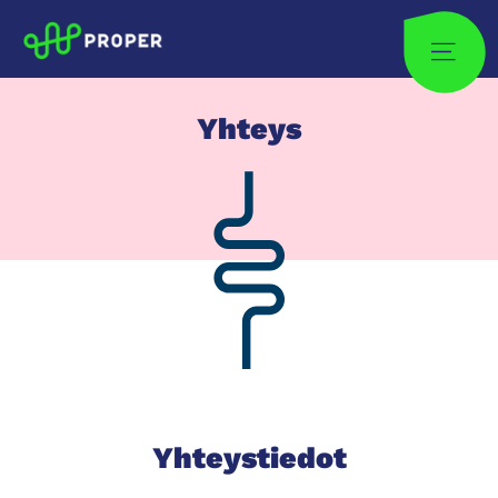
Skip
to
Site
content
Yhteys
Yhteystiedot