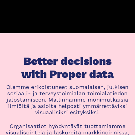
Better decisions
with Proper data
Olemme erikoistuneet suomalaisen, julkisen
sosiaali- ja terveystoimialan toimialatiedon
jalostamiseen. Mallinnamme monimutkaisia
ilmiöitä ja asioita helposti ymmärrettäviksi
visuaalisiksi esityksiksi.
Organisaatiot hyödyntävät tuottamiamme
visualisointeja ja laskureita markkinoinnissa,