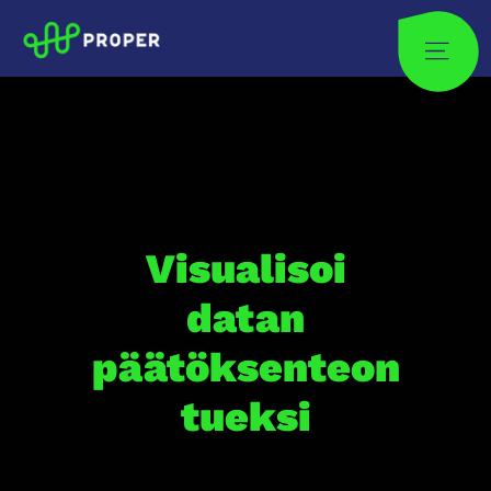
Skip
Proper
to
Site
content
Oy
Visualisoi
datan
päätöksenteon
tueksi