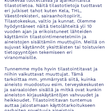
koskevaa luotettavaa ja ajankohtaista
tilastotietoa. Näitä tilastotietoja tuottavat
eri julkiset tahot kuten Kela, THL,
Väestörekisteri, sairaanhoitopiirit,
Tilastokeskus, valtio ja kunnat. Olemme
hyödyntäneet näitä tietolähteitä yli 10
vuoden ajan ja erikoistuneet lähteiden
käyttämiin tilastointimenetelmiin ja
aineistojen sisältämiin muuttujiin. Meillä on
sujuvat käytännöt yksittäisten tai toistuvien
tietopyyntöjen tekemiseen eri
viranomaisille.
Tunnemme myös hyvin tilastointitavat ja
niihin vaikuttavat muuttujat. Tämä
tarkoittaa mm. ymmärrystä siitä, kuinka
aineisto muodostuu esim. terveyskeskusten
ja sairaaloiden sisällä ja mitkä ovat kunkin
aineiston kirjauskäytäntöjen vahvuudet ja
heikkoudet. Tilastointitavan tuntemus
auttaa jalostamaan käyttötarkoitukseen
parhaiten soveltuvia aineistoja.