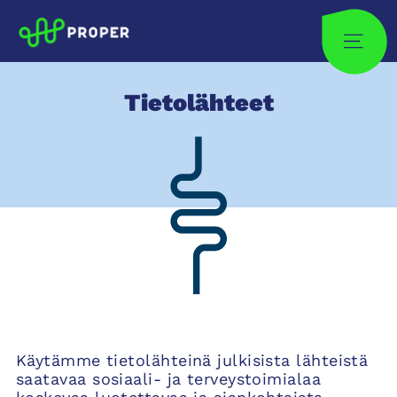
Skip
to
Site
content
Tietolähteet
Käytämme tietolähteinä julkisista lähteistä
saatavaa sosiaali- ja terveystoimialaa